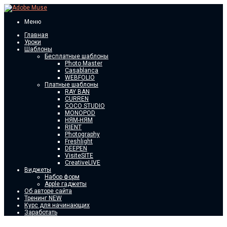
Меню
Главная
Уроки
Шаблоны
Бесплатные шаблоны
Photo Master
Casablanca
WEBFOLIO
Платные шаблоны
RAY BAN
CURREN
COCO STUDIO
MONOPOD
НЯМ-НЯМ
RIENT
Photography
Freshlight
DEEPEN
VisiteSITE
CreativeLIVE
Виджеты
Набор форм
Apple гаджеты
Об авторе сайта
Тренинг NEW
Курс для начинающих
Заработать