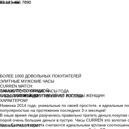
Ваше имя
+7 123 456 7890
Ваше имя
+7 123 456 7890
БОЛЕЕ 1000 ДОВОЛЬНЫХ ПОКУПАТЕЛЕЙ
ЭЛИТНЫЕ МУЖСКИЕ ЧАСЫ
CURREN WATCH
ЗАКАЖИТЕ СО СКИДКОЙ
САМЫЕ ПОПУЛЯРНЫЕ ЧАСЫ ГОДА
ЧАСЫ С МУЖСКИМ
ЧАСЫ, КОТОРЫЕ
ПРИТЯГИВАЮТ ВЗГЛЯДЫ ЖЕНЩИН
С БЕСПЛАТНОЙ ДОСТАВКОЙ ПО РОССИИ
ХАРАКТЕРОМ!
Новинка 2014 года,
уникальные по своей простоте, и идеальные 
популярностью на протяжении последних 3-х месяцев!
В наше время люди разучились правильно тратить деньги,покупая 
порой очень большие деньги в пустую. Часы CURREN это золотая с
Часы Curren неспроста считаются идеальными в плане соотношени
КАК МЫ
РАБОТАЕМ?

