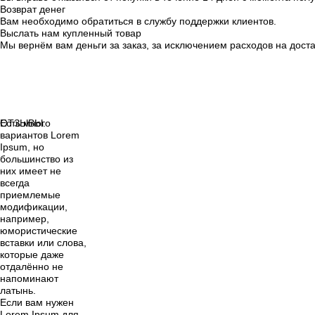
Возврат денег
Вам необходимо обратиться в службу поддержки клиентов.
Выслать нам купленный товар
Мы вернём вам деньги за заказ, за исключением расходов на доста
Есть много
ОТЗЫВЫ:
вариантов Lorem
Ipsum, но
большинство из
них имеет не
всегда
приемлемые
модификации,
например,
юмористические
вставки или слова,
которые даже
отдалённо не
напоминают
латынь.
Если вам нужен
Lorem Ipsum для