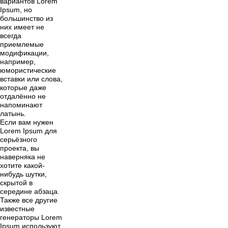
вариантов Lorem
Ipsum, но
большинство из
них имеет не
всегда
приемлемые
модификации,
например,
юмористические
вставки или слова,
которые даже
отдалённо не
напоминают
латынь.
Если вам нужен
Lorem Ipsum для
серьёзного
проекта, вы
наверняка не
хотите какой-
нибудь шутки,
скрытой в
середине абзаца.
Также все другие
известные
генераторы Lorem
Ipsum используют