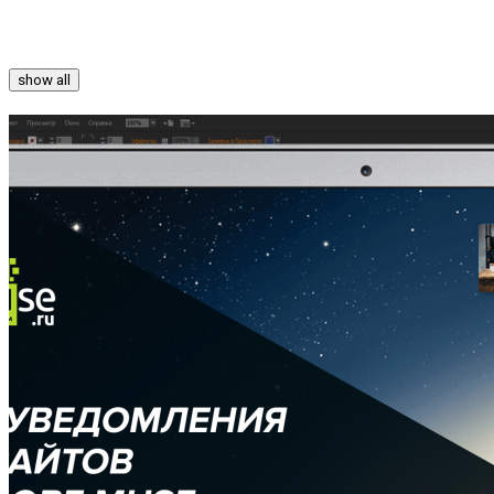
Casablanca
show all
WEBFOLIO
Платные шаблоны
RAY BAN
CURREN
COCO STUDIO