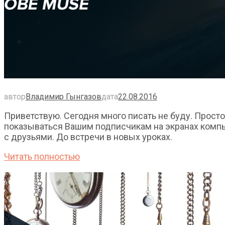
MONOPOD
НЯМ-НЯМ
RIENT
автор
Владимир Гынгазов
дата
22.08.2016
Photography
Приветствую. Сегодня много писать не буду. Прост
показываться Вашим подписчикам на экранах компь
с друзьями. До встречи в новых уроках.
Freshlight
Читать полностью
DEEPEN
VisiteSITE